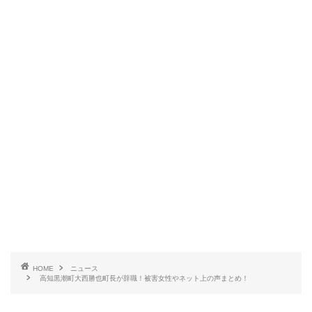
HOME
ニュース
高知黒潮町大西勝也町長が辞職！被害女性やネット上の声まとめ！