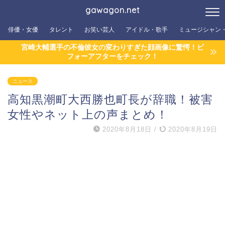
gawagon.net
俳優・女優
タレント
お笑い芸人
アイドル・歌手
ミュージシャン
宮崎大輔選手の不倫彼女の変わりすぎた顔画像に驚愕！ビ
フォーアフターをチェック！
ニュース
高知黒潮町大西勝也町長が辞職！被害
女性やネット上の声まとめ！
2020年8月18日
/
2020年8月19日