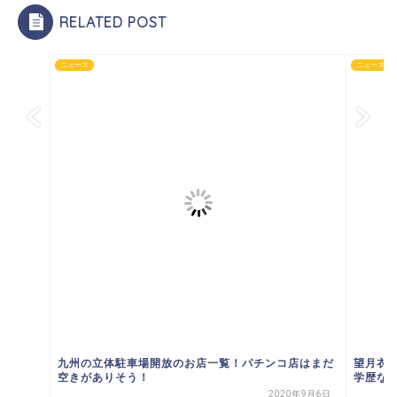
RELATED POST
ニュース
ニュース
九州の立体駐車場開放のお店一覧！パチンコ店はまだ
望月衣塑
空きがありそう！
学歴など
2020年9月6日