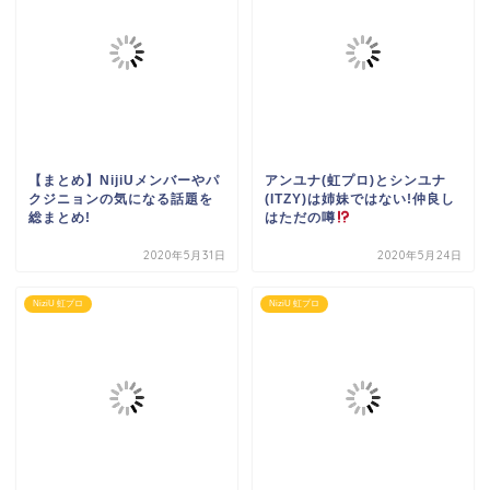
【まとめ】NijiUメンバーやパ
アンユナ(虹プロ)とシンユナ
クジニョンの気になる話題を
(ITZY)は姉妹ではない!仲良し
総まとめ!
はただの噂
2020年5月31日
2020年5月24日
NiziU 虹プロ
NiziU 虹プロ