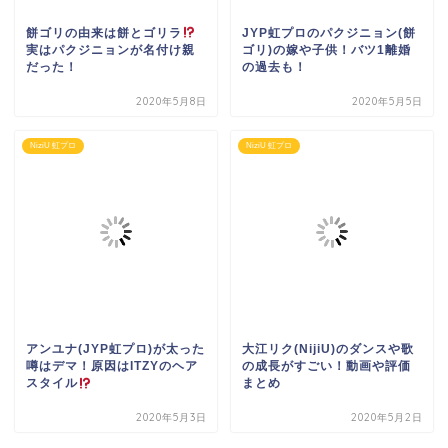
餅ゴリの由来は餅とゴリラ
JYP虹プロのパクジニョン(餅
実はパクジニョンが名付け親
ゴリ)の嫁や子供！バツ1離婚
だった！
の過去も！
2020年5月8日
2020年5月5日
NiziU 虹プロ
NiziU 虹プロ
アンユナ(JYP虹プロ)が太った
大江リク(NijiU)のダンスや歌
噂はデマ！原因はITZYのヘア
の成長がすごい！動画や評価
スタイル
まとめ
2020年5月3日
2020年5月2日