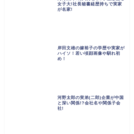
女子大!社長秘書経歴持ちで実家
が名家!
岸田文雄の嫁裕子の学歴や実家が
ハイソ！若い頃顔画像や馴れ初
め！
河野太郎の実弟(二郎)企業が中国
と深い関係!?会社名や関係子会
社!