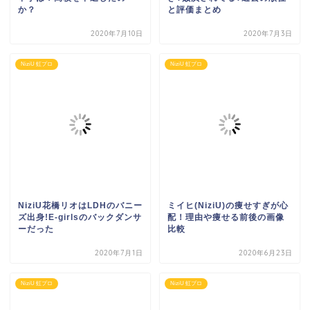
か？
と評価まとめ
2020年7月10日
2020年7月3日
NiziU 虹プロ
NiziU 虹プロ
NiziU花橋リオはLDHのバニー
ミイヒ(NiziU)の痩せすぎが心
ズ出身!E-girlsのバックダンサ
配！理由や痩せる前後の画像
ーだった
比較
2020年7月1日
2020年6月23日
NiziU 虹プロ
NiziU 虹プロ