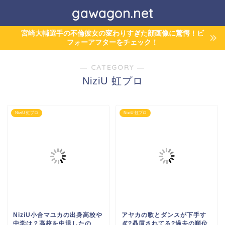
gawagon.net
宮崎大輔選手の不倫彼女の変わりすぎた顔画像に驚愕！ビ
フォーアフターをチェック！
― CATEGORY ―
NiziU 虹プロ
NiziU 虹プロ
NiziU 虹プロ
NiziU小合マユカの出身高校や
アヤカの歌とダンスが下手す
中学は？高校を中退したの
ぎ?贔屓されてる?過去の順位