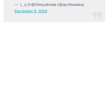
— しんや@ShinyaUeda (@aynihsadeu)
December 9, 2019