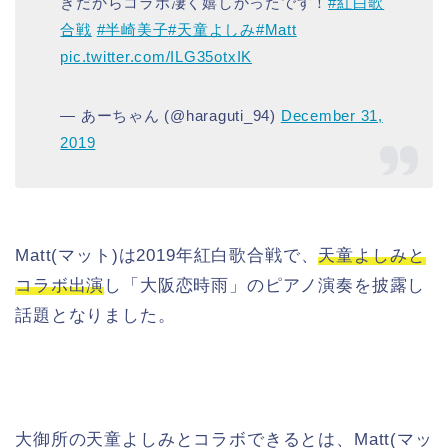
きだからコラボ凄く嬉しかったです！
#紅白歌
合戦
#半崎美子
#天童よしみ
#Matt
pic.twitter.com/ILG35otxIK
— あーちゃん (@haraguti_94)
December 31,
2019
Matt(マット)は2019年紅白歌合戦で、
天童よしみと
コラボ出演
し「大阪恋時雨」のピアノ演奏を披露し
話題となりました。
大御所の天童よしみとコラボできるとは、Matt(マッ