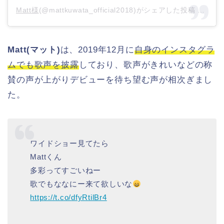
Matt様
(@mattkuwata_official2018)がシェアした投稿 –
201
Matt(マット)
は、2019年12月に
自身のインスタグラ
ムでも歌声を披露
しており、歌声がきれいなどの称
賛の声が上がりデビューを待ち望む声が相次ぎまし
た。
ワイドショー見てたら
Mattくん
多彩ってすごいねー
歌でもななにー来て欲しいな
https://t.co/dfyRtilBr4