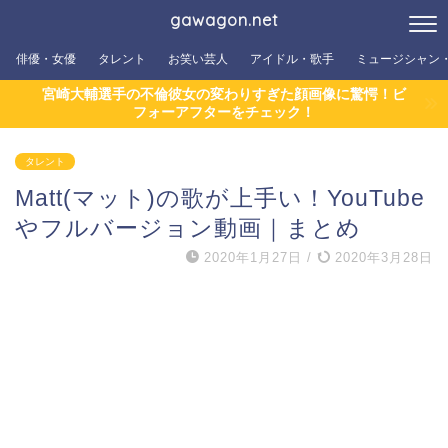
gawagon.net
俳優・女優
タレント
お笑い芸人
アイドル・歌手
ミュージシャン
宮崎大輔選手の不倫彼女の変わりすぎた顔画像に驚愕！ビ
フォーアフターをチェック！
タレント
Matt(マット)の歌が上手い！YouTube
やフルバージョン動画｜まとめ
2020年1月27日
/
2020年3月28日