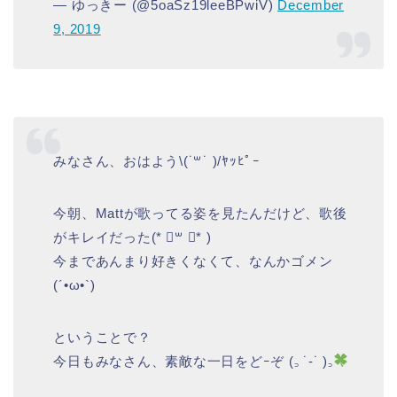
— ゆっきー (@5oaSz19leeBPwiV)
December
9, 2019
みなさん、おはよう\(˙꒳˙ )/ﾔｯﾋﾟｰ
今朝、Mattが歌ってる姿を見たんだけど、歌後
がキレイだった(* ॑꒳ ॑* )
今まであんまり好きくなくて、なんかゴメン
(´•ω•`)
ということで？
今日もみなさん、素敵な一日をどｰぞ (꜆ ˙-˙ )꜆