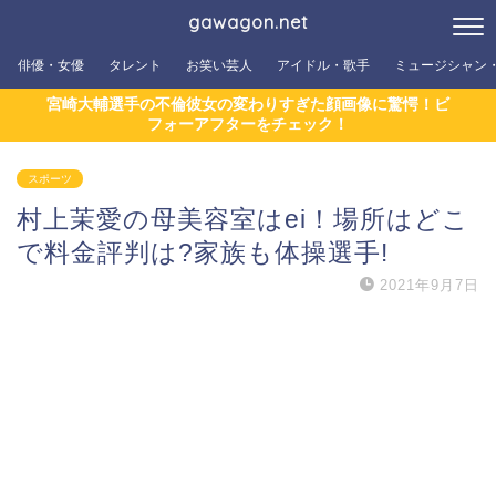
gawagon.net
俳優・女優
タレント
お笑い芸人
アイドル・歌手
ミュージシャン
宮崎大輔選手の不倫彼女の変わりすぎた顔画像に驚愕！ビ
フォーアフターをチェック！
スポーツ
村上茉愛の母美容室はei！場所はどこ
で料金評判は?家族も体操選手!
2021年9月7日