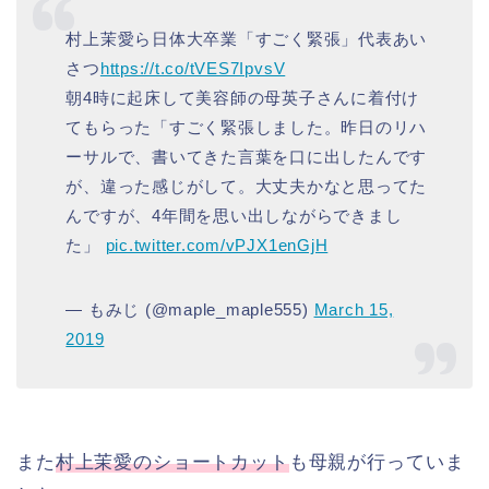
村上茉愛ら日体大卒業「すごく緊張」代表あい
さつ
https://t.co/tVES7IpvsV
朝4時に起床して美容師の母英子さんに着付け
てもらった「すごく緊張しました。昨日のリハ
ーサルで、書いてきた言葉を口に出したんです
が、違った感じがして。大丈夫かなと思ってた
んですが、4年間を思い出しながらできまし
た」
pic.twitter.com/vPJX1enGjH
— もみじ (@maple_maple555)
March 15,
2019
また
村上茉愛のショートカット
も母親が行っていま