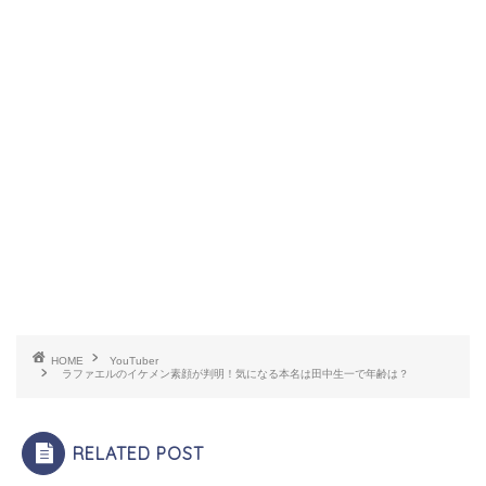
HOME
YouTuber
ラファエルのイケメン素顔が判明！気になる本名は田中生一で年齢は？
RELATED POST