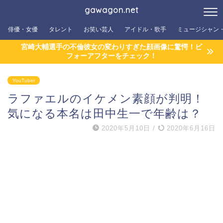
gawagon.net
俳優・女優
タレント
お笑い芸人
アイドル・歌手
ミュージシャン
宮崎大輔選手の不倫彼女の変わりすぎた顔画像に驚愕！ビ
フォーアフターをチェック！
YouTuber
ラファエルのイケメン素顔が判明！
気になる本名は田中生一で年齢は？
2020年5月10日
/
2020年6月16日