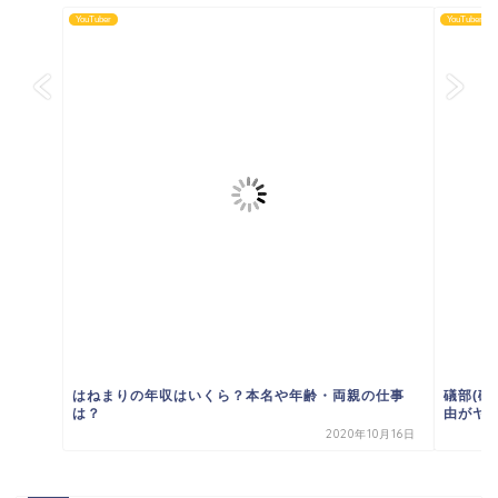
YouTuber
YouTuber
はねまりの年収はいくら？本名や年齢・両親の仕事
礒部(磯
は？
由がヤバ
2020年10月16日