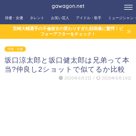
gawagon.net
俳優・女優
タレント
お笑い芸人
アイドル・歌手
ミュージシャン
宮崎大輔選手の不倫彼女の変わりすぎた顔画像に驚愕！ビ
フォーアフターをチェック！
俳優・女優
坂口涼太郎と坂口健太郎は兄弟って本
当?仲良し2ショットで似てるか比較
2020年6月2日
/
2020年6月14日