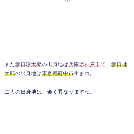
また
坂口涼太郎
の出身地は
兵庫県神戸市
で、
坂口健
太郎
の出身地は
東京都府中市
生まれ。
二人の
出身地は、全く異なります
ね。