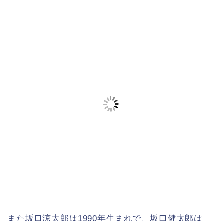
また坂口涼太郎は1990年生まれで、坂口健太郎は