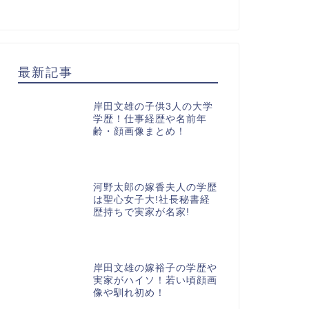
最新記事
岸田文雄の子供3人の大学
学歴！仕事経歴や名前年
齢・顔画像まとめ！
河野太郎の嫁香夫人の学歴
は聖心女子大!社長秘書経
歴持ちで実家が名家!
岸田文雄の嫁裕子の学歴や
実家がハイソ！若い頃顔画
像や馴れ初め！