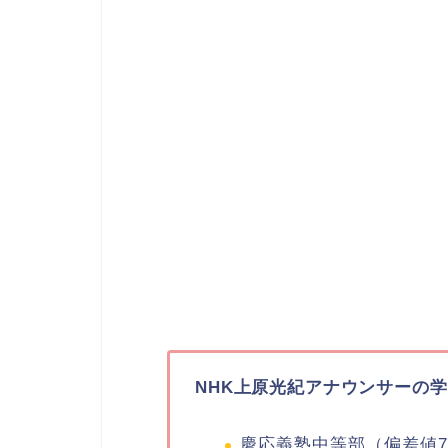
NHK上原光紀アナウンサーの
慶応義塾中等部（偏差値7