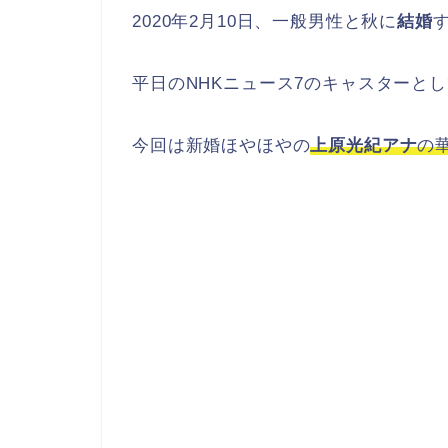
2020年2月10日、一般男性と秋に
結婚
平日のNHKニュース7のキャスターと
今回は新婚ほやほやの
上原光紀アナ
の