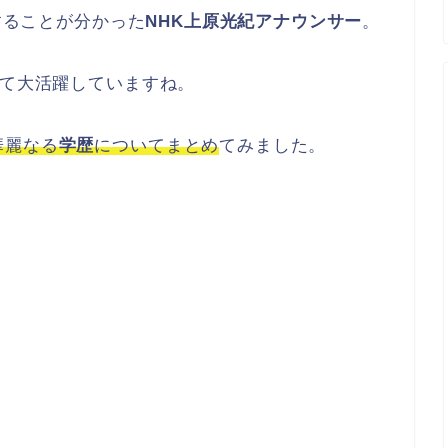
することが分かった
NHK上原光紀アナウンサー
。
して大活躍していますね。
華麗なる
学歴
についてまとめ
てみました。