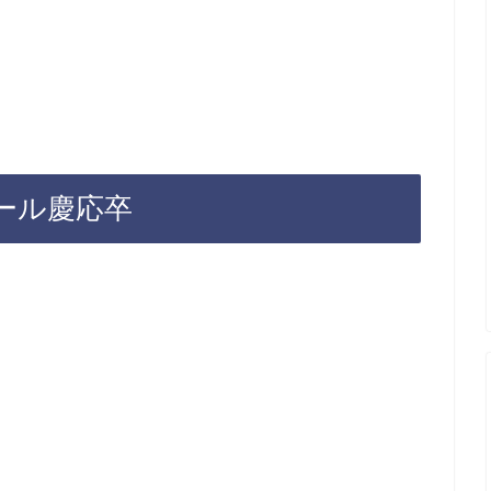
ール慶応卒