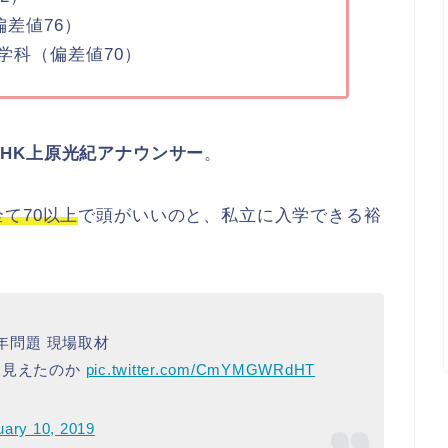
差値76）
学科（偏差値70）
NHK上原光紀アナウンサー
。
全て70以上
で頭がいいのと、私立に入学できる裕
。
4年問題 現場取材
う見えたのか
pic.twitter.com/CmYMGWRdHT
uary 10, 2019