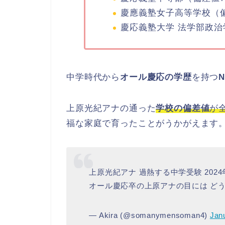
慶應義塾女子高等学校（偏
慶応義塾大学 法学部政治
中学時代から
オール慶応の学歴
を持つ
上原光紀アナの通った
学校の偏差値
が
福な家庭で育ったことがうかがえます
上原光紀アナ 過熱する中学受験 202
オール慶応卒の上原アナの目には ど
— Akira (@somanymensoman4)
Jan