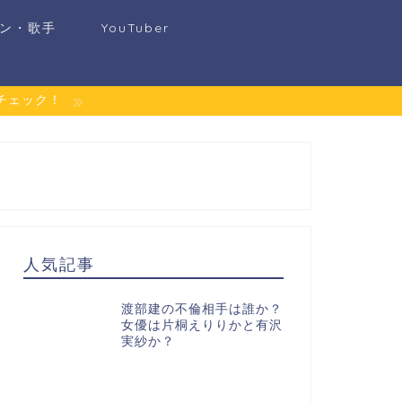
ン・歌手
YouTuber
チェック！
人気記事
渡部建の不倫相手は誰か？
女優は片桐えりりかと有沢
実紗か？