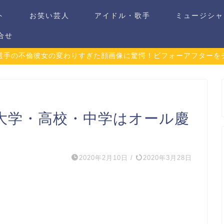
ト
お笑い芸人
アイドル・歌手
ミュージシャ
合せ
選手の不倫彼女の変わりすぎた顔画像に驚愕！ビフォーアフターを
大学・高校・中学はオール慶
2020年2月10日
/
2020年3月28日