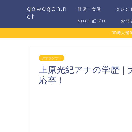
gawagon.n
俳優・女優
タレン
et
NiziU 虹プロ
お問
宮崎大輔
アナウンサー
上原光紀アナの学歴｜
応卒！