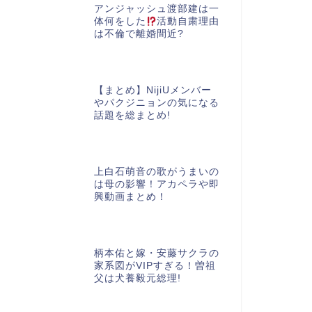
アンジャッシュ渡部建は一
体何をした
活動自粛理由
は不倫で離婚間近?
【まとめ】NijiUメンバー
やパクジニョンの気になる
話題を総まとめ!
上白石萌音の歌がうまいの
は母の影響！アカペラや即
興動画まとめ！
柄本佑と嫁・安藤サクラの
家系図がVIPすぎる！曽祖
父は犬養毅元総理!