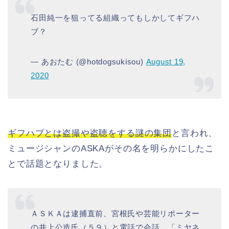
石田純一を狙ってる組織ってもしかしてギフハ
ブ？
— あおたむ (@hotdogsukisou)
August 19,
2020
ギフハブとは盗撮や盗聴をする謎の集団
と言われ、
ミュージシャンのASKAがその名を明らかにしたこ
とで話題となりました。
ＡＳＫＡは逮捕直前、宮根氏や芸能リポーター
の井上公造氏（５９）と電話で会話。「ミヤネ