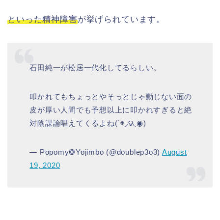
といった精神障害
が挙げられています。
石田純一が松居一代化してるらしい。
叩かれてもちょっとやそっとじゃ動じない面の
皮が厚い人間でも予想以上に叩かれすぎると絶
対陰謀論唱えてくるよね(´◉◞౪◟◉)
— Popomy❂Yojimbo (@doublep3o3)
August
19, 2020