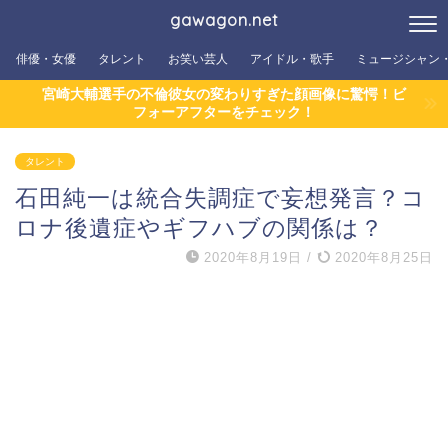
gawagon.net
俳優・女優
タレント
お笑い芸人
アイドル・歌手
ミュージシャン
宮崎大輔選手の不倫彼女の変わりすぎた顔画像に驚愕！ビ
フォーアフターをチェック！
タレント
石田純一は統合失調症で妄想発言？コ
ロナ後遺症やギフハブの関係は？
2020年8月19日
/
2020年8月25日