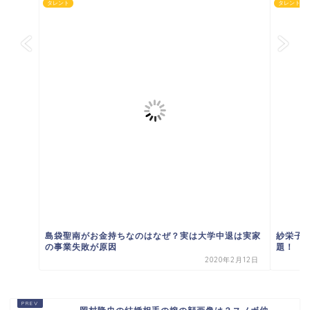
タレント
タレント
島袋聖南がお金持ちなのはなぜ？実は大学中退は実家
紗栄子
の事業失敗が原因
題！
2020年2月12日