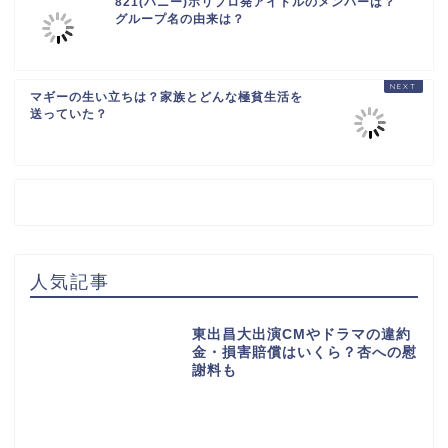
821(ハニー)ホリプロ発アイドルのメンバーは？
グループ名の由来は？
マギーの生い立ちは？家族とどんな極貧生活を
送っていた？
人気記事
東出昌大出演CMやドラマの違約
金・損害賠償はいくら？杏への慰
謝料も