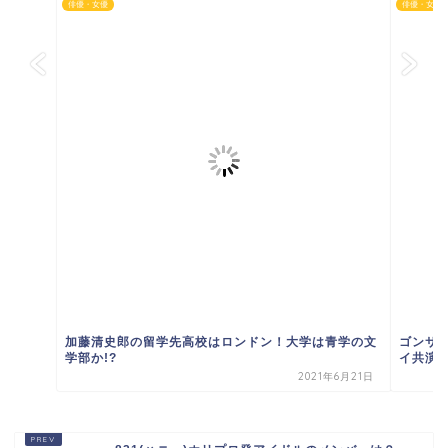
俳優・女優
俳優・女優
加藤清史郎の留学先高校はロンドン！大学は青学の文
ゴンサ
学部か!?
イ共演
2021年6月21日