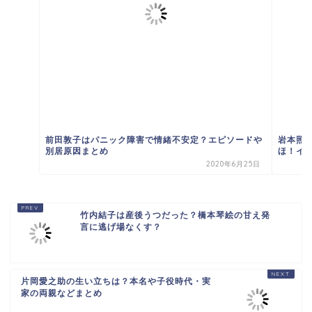
前田敦子はパニック障害で情緒不安定？エピソードや
岩本照
別居原因まとめ
ほ！イ
2020年6月25日
竹内結子は産後うつだった？橋本琴絵の甘え発
言に逃げ場なくす？
片岡愛之助の生い立ちは？本名や子役時代・実
家の両親などまとめ