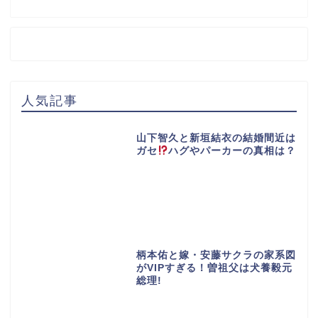
人気記事
山下智久と新垣結衣の結婚間近は
ガセ
ハグやパーカーの真相は？
柄本佑と嫁・安藤サクラの家系図
がVIPすぎる！曽祖父は犬養毅元
総理!