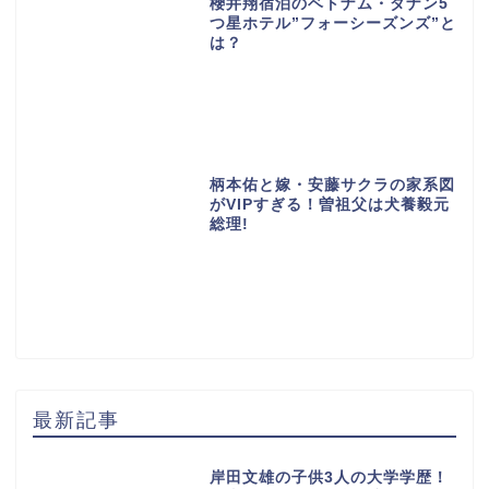
櫻井翔宿泊のベトナム・ダナン5
つ星ホテル”フォーシーズンズ”と
は？
柄本佑と嫁・安藤サクラの家系図
がVIPすぎる！曽祖父は犬養毅元
総理!
最新記事
岸田文雄の子供3人の大学学歴！