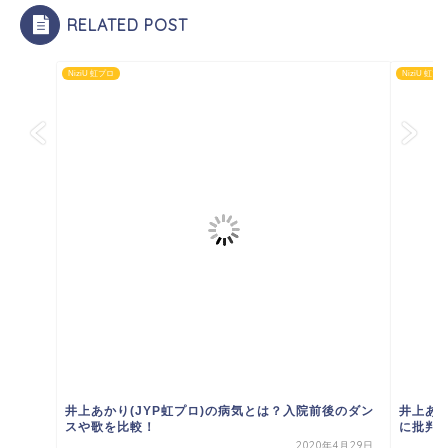
RELATED POST
NiziU 虹プロ
NiziU 虹プ
井上あかり(JYP虹プロ)の病気とは？入院前後のダン
井上あか
スや歌を比較！
に批判
2020年4月29日