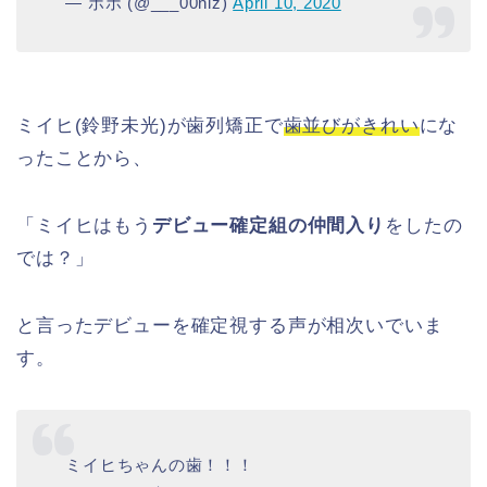
— ポポ (@___00niz)
April 10, 2020
ミイヒ(鈴野未光)が歯列矯正で
歯並びがきれい
にな
ったことから、
「ミイヒはもう
デビュー確定組の仲間入り
をしたの
では？」
と言ったデビューを確定視する声が相次いでいま
す。
ミイヒちゃんの歯！！！