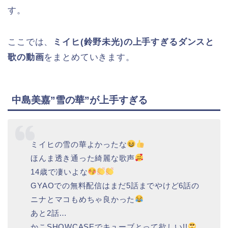
す。
ここでは、
ミイヒ(鈴野未光)の上手すぎるダンスと
歌の動画
をまとめていきます。
中島美嘉”雪の華”が上手すぎる
ミイヒの雪の華よかったな
ほんま透き通った綺麗な歌声
14歳で凄いよな
GYAOでの無料配信はまだ5話までやけど6話の
ニナとマコもめちゃ良かった
あと2話…
かこSHOWCASEでキューブとって欲しい!!