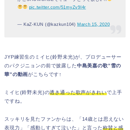
pic.twitter.com/51myZv9I4r
— KaZ-KUN (@kazkun104)
March 15, 2020
JYP練習生のミイヒ(鈴野未光)が、プロデューサー
のパクジニョンの前で披露した
中島美嘉の歌”雪の
華”の動画
がこちらです↑
ミイヒ(鈴野未光)の
透き通った歌声がきれい
で上手
ですね。
スッキリを見たファンからは、「14歳とは思えない
表現力」「感動しすぎて泣いた」と言った
称賛と感