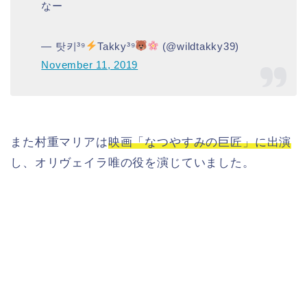
なー
— 탓키³⁹
Takky³⁹
(@wildtakky39)
November 11, 2019
また村重マリアは
映画「なつやすみの巨匠」に出演
し、オリヴェイラ唯の役を演じていました。