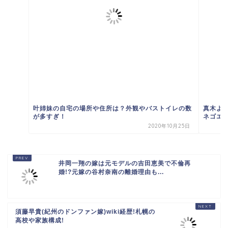
叶姉妹の自宅の場所や住所は？外観やバストイレの数
真木よ
が多すぎ！
ネゴエピ
2020年10月25日
井岡一翔の嫁は元モデルの吉田恵美で不倫再
婚!?元嫁の谷村奈南の離婚理由も...
須藤早貴(紀州のドンファン嫁)wiki経歴!札幌の
高校や家族構成!