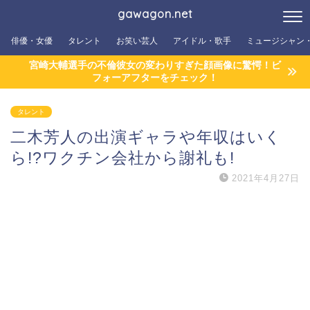
gawagon.net
俳優・女優
タレント
お笑い芸人
アイドル・歌手
ミュージシャン
宮崎大輔選手の不倫彼女の変わりすぎた顔画像に驚愕！ビ
フォーアフターをチェック！
タレント
二木芳人の出演ギャラや年収はいく
ら!?ワクチン会社から謝礼も!
2021年4月27日