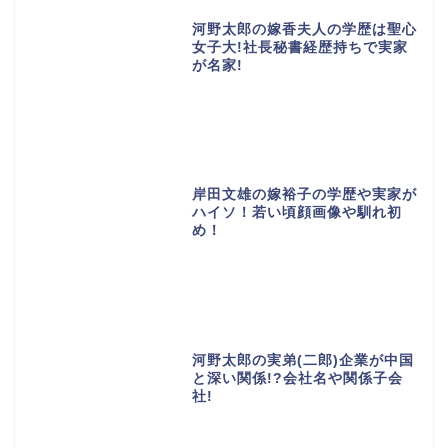
河野太郎の嫁香夫人の学歴は聖心
女子大!社長秘書経歴持ちで実家
が名家!
岸田文雄の嫁裕子の学歴や実家が
ハイソ！若い頃顔画像や馴れ初
め！
河野太郎の実弟(二郎)企業が中国
と深い関係!?会社名や関係子会
社!