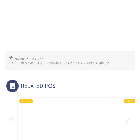
HOME
タレント
二木芳人の出演ギャラや年収はいくら!?ワクチン会社から謝礼も!
RELATED POST
タレント
タレント