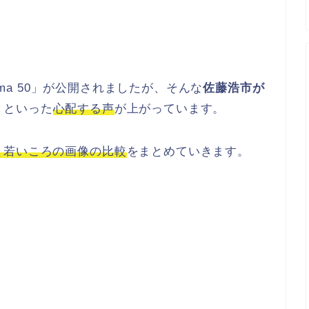
hima 50」が公開されましたが、そんな
佐藤浩市が
？
といった
心配する声
が上がっています。
と若いころの画像の比較
をまとめていきます。