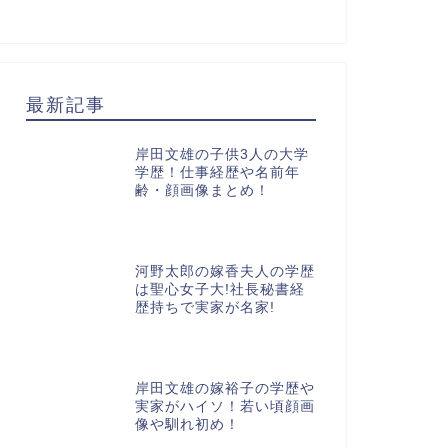
最新記事
岸田文雄の子供3人の大学
学歴！仕事経歴や名前年
齢・顔画像まとめ！
河野太郎の嫁香夫人の学歴
は聖心女子大!社長秘書経
歴持ちで実家が名家!
岸田文雄の嫁裕子の学歴や
実家がハイソ！若い頃顔画
像や馴れ初め！