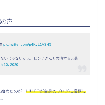
配の声
浩市
pic.twitter.com/p4KvL1V3H9
ょうがないじゃないかぁ、ピン子さんと共演すると蕁
h 10, 2020
れ始めたのが、
LILICOが自身のブログに投稿し
た。