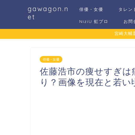
gawagon.n
俳優・女優
タレン
et
NiziU 虹プロ
お問
宮崎大輔
俳優・女優
佐藤浩市の痩せすぎは
り？画像を現在と若い