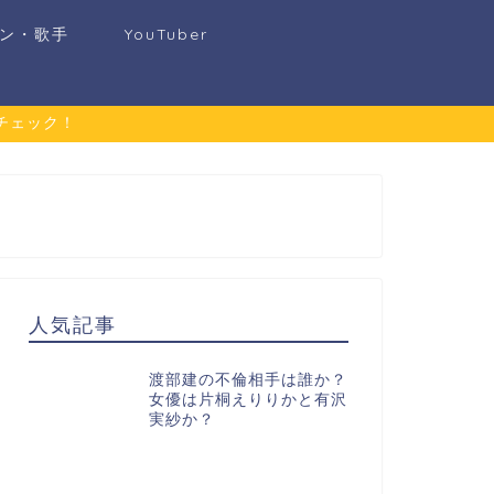
ン・歌手
YouTuber
チェック！
人気記事
渡部建の不倫相手は誰か？
女優は片桐えりりかと有沢
実紗か？