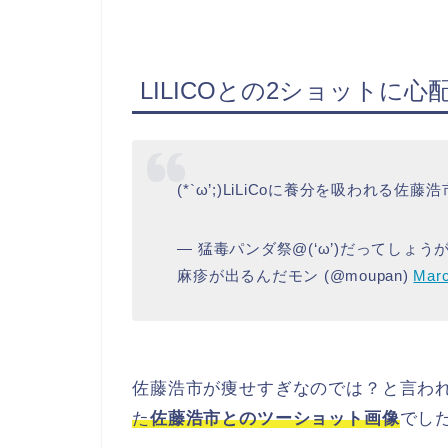
LILICOとの2ショットに心
(*`ω’;)LiLiCoに養分を吸われる佐藤
— 猛毒パンダ祭@(‘ω’)だってし
麻疹が出るんだモン (@moupan)
Marc
佐藤浩市が痩せすぎなのでは？と言わ
た
佐藤浩市とのツーショット画像
でし