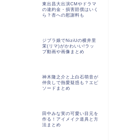
東出昌大出演CMやドラマ
の違約金・損害賠償はいく
ら？杏への慰謝料も
ジブラ娘でNiziUの横井里
茉(リマ)がかわいい!ラッ
プ動画や画像まとめ
神木隆之介と上白石萌音が
仲良しで熱愛疑惑も？エピ
ソードまとめ
田中みな実の可愛い目元を
作る！アイメイク道具と方
法まとめ