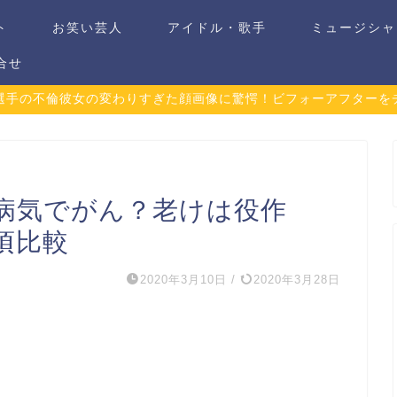
ト
お笑い芸人
アイドル・歌手
ミュージシャ
合せ
選手の不倫彼女の変わりすぎた顔画像に驚愕！ビフォーアフターを
病気でがん？老けは役作
頃比較
2020年3月10日
/
2020年3月28日