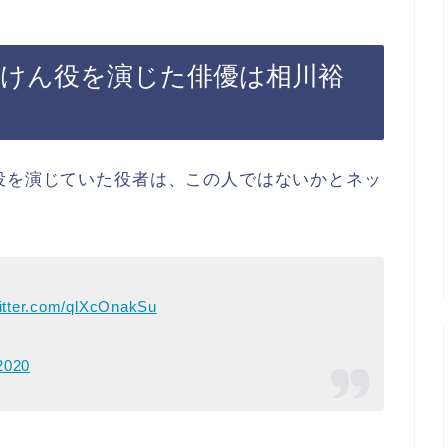
村けん役を演じた俳優は相川裕
役を演じていた役者は、この人ではないかとネッ
witter.com/qlXcOnakSu
2020