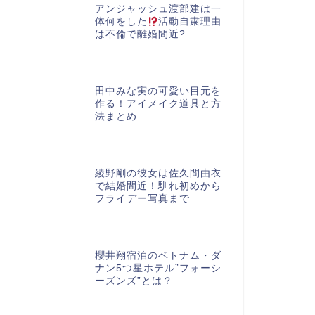
アンジャッシュ渡部建は一
体何をした
活動自粛理由
は不倫で離婚間近?
田中みな実の可愛い目元を
作る！アイメイク道具と方
法まとめ
綾野剛の彼女は佐久間由衣
で結婚間近！馴れ初めから
フライデー写真まで
櫻井翔宿泊のベトナム・ダ
ナン5つ星ホテル”フォーシ
ーズンズ”とは？