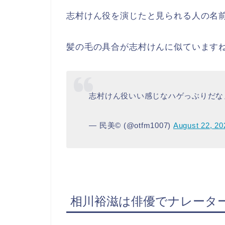
志村けん役を演じたと見られる人の名
髪の毛の具合が志村けんに似ています
志村けん役いい感じなハゲっぶりだな
— 民美©️ (@otfm1007)
August 22, 20
相川裕滋は俳優でナレータ