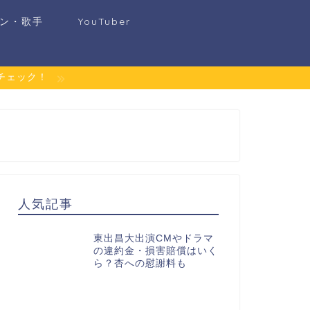
ン・歌手
YouTuber
チェック！
人気記事
東出昌大出演CMやドラマ
の違約金・損害賠償はいく
ら？杏への慰謝料も