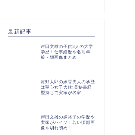
最新記事
岸田文雄の子供3人の大学
学歴！仕事経歴や名前年
齢・顔画像まとめ！
河野太郎の嫁香夫人の学歴
は聖心女子大!社長秘書経
歴持ちで実家が名家!
岸田文雄の嫁裕子の学歴や
実家がハイソ！若い頃顔画
像や馴れ初め！