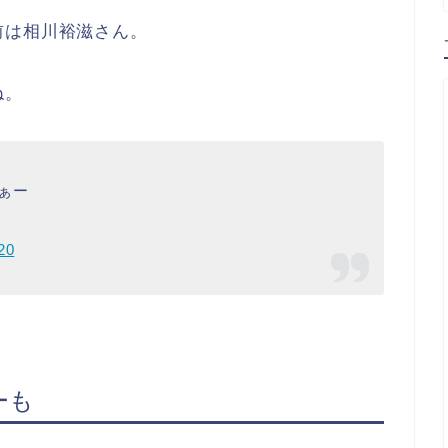
前は相川裕滋さん。
ね。
ぁー
20
ーも