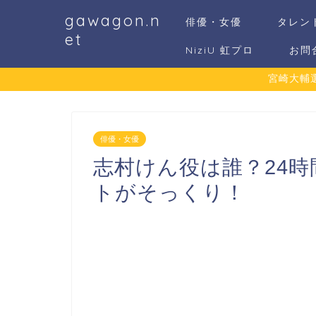
gawagon.n
俳優・女優
タレン
et
NiziU 虹プロ
お問
宮崎大輔
俳優・女優
志村けん役は誰？24
トがそっくり！